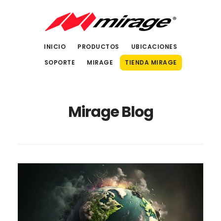
Saltar
Saltar
al
al
contenido
pie
INICIO
PRODUCTOS
UBICACIONES
principal
de
SOPORTE
MIRAGE
TIENDA MIRAGE
página
Mirage Blog