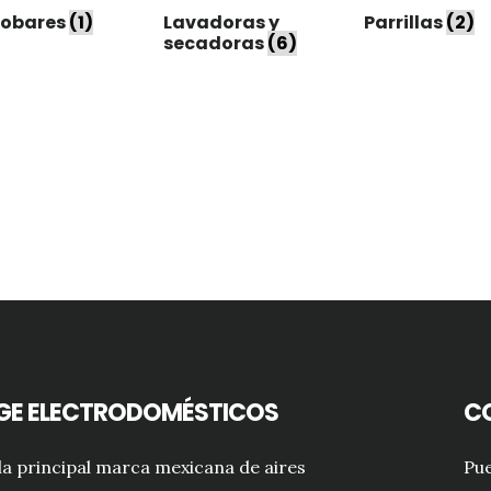
gobares
(1)
Lavadoras y
Parrillas
(2)
secadoras
(6)
GE ELECTRODOMÉSTICOS
C
a principal marca mexicana de aires
Pue