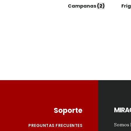
Campanas
(2)
Fri
Footer
Soporte
MIRA
Somos l
PREGUNTAS FRECUENTES