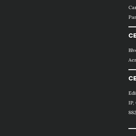
Car
Par
CE
Blv
Aer
CE
Edi
IP,
882