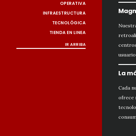
OPERATIVA
Magn
INFRAESTRUCTURA
TECNOLÓGICA
Nuestra
TIENDA EN LINEA
retroal
IR ARRIBA
centros
usuario
La má
Cada n
ofrece 
tecnolo
consumo