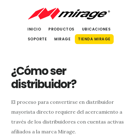
Saltar
Saltar
al
al
contenido
pie
INICIO
PRODUCTOS
UBICACIONES
principal
de
SOPORTE
MIRAGE
TIENDA MIRAGE
página
¿Cómo ser
distribuidor?
El proceso para convertirse en distribuidor
mayorista directo requiere del acercamiento a
través de los distribuidores con cuentas activas
afiliados a la marca Mirage.