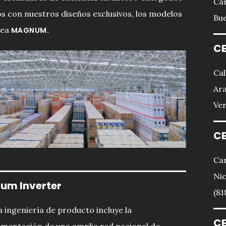
Car
s con nuestros diseños exclusivos, los modelos
Bue
nea
MAGNUM.
CE
Cal
Ara
Ver
CE
Car
Nic
um Inverter
(81
 ingeniería de producto incluye la
CE