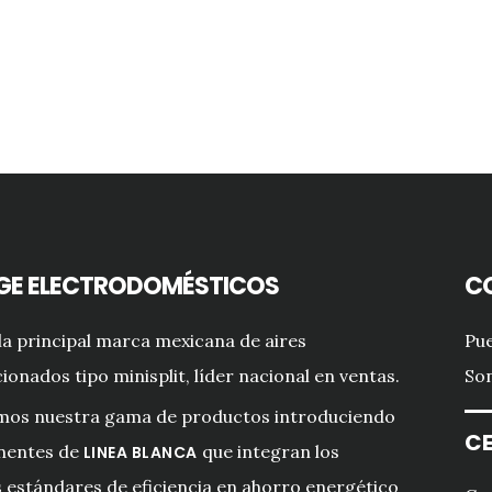
GE ELECTRODOMÉSTICOS
C
a principal marca mexicana de aires
Pue
ionados tipo minisplit, líder nacional en ventas.
Son
mos nuestra gama de productos introduciendo
CE
entes de
que integran los
LINEA BLANCA
estándares de eficiencia en ahorro energético