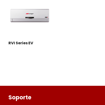
RVI Series EV
Footer
Soporte