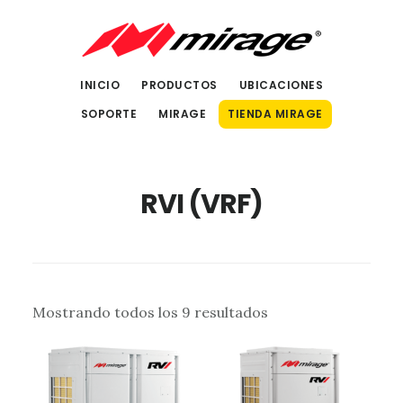
Saltar
Saltar
al
al
contenido
pie
INICIO
PRODUCTOS
UBICACIONES
principal
de
SOPORTE
MIRAGE
TIENDA MIRAGE
página
RVI (VRF)
Sorted
Mostrando todos los 9 resultados
by
latest