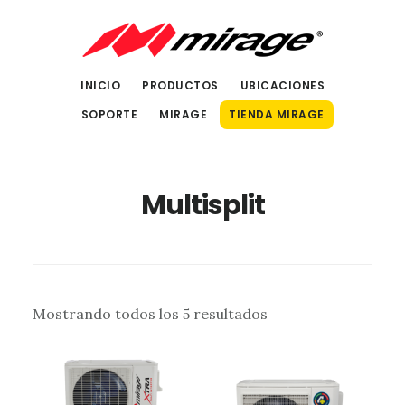
Saltar
Saltar
al
al
contenido
pie
INICIO
PRODUCTOS
UBICACIONES
principal
de
SOPORTE
MIRAGE
TIENDA MIRAGE
página
Multisplit
Sorted
Mostrando todos los 5 resultados
by
latest