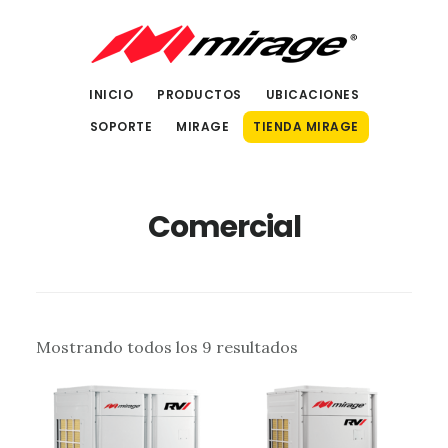
Saltar
Saltar
al
al
contenido
pie
INICIO
PRODUCTOS
UBICACIONES
principal
de
SOPORTE
MIRAGE
TIENDA MIRAGE
página
Comercial
Sorted
Mostrando todos los 9 resultados
by
latest