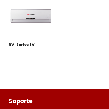
RVI Series EV
Footer
Soporte