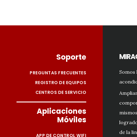
Footer
Soporte
MIRA
Somos l
PREGUNTAS FRECUENTES
acondic
REGISTRO DE EQUIPOS
CENTROS DE SERVICIO
Amplia
compon
Aplicaciones
mismos 
Móviles
logrado
de la li
APP DE CONTROL WIFI