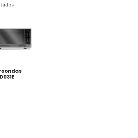
Sorted
ltados
by
latest
roondas
D031E