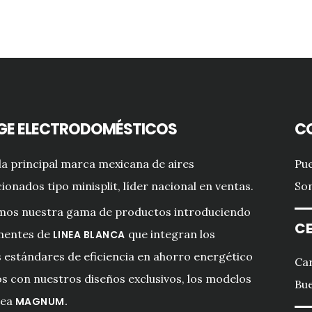
GE ELECTRODOMÉSTICOS
C
a principal marca mexicana de aires
Pue
ionados tipo minisplit, líder nacional en ventas.
Son
mos nuestra gama de productos introduciendo
CE
entes de
que integran los
LINEA BLANCA
estándares de eficiencia en ahorro energético
Car
s con nuestros diseños exclusivos, los modelos
Bue
nea
MAGNUM.