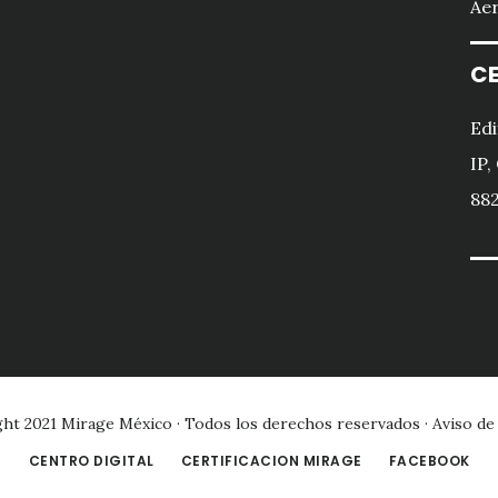
Aer
CE
Edi
IP,
882
ght 2021
Mirage México
· Todos los derechos reservados ·
Aviso de
CENTRO DIGITAL
CERTIFICACION MIRAGE
FACEBOOK