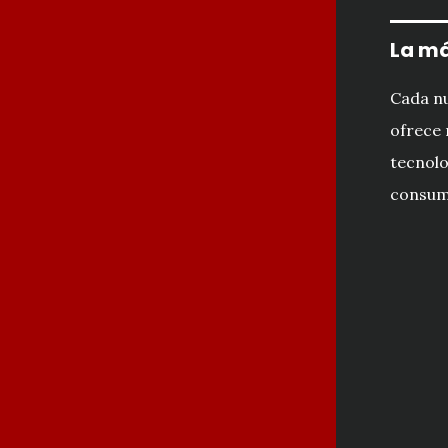
La má
Cada n
ofrece 
tecnolo
consumo