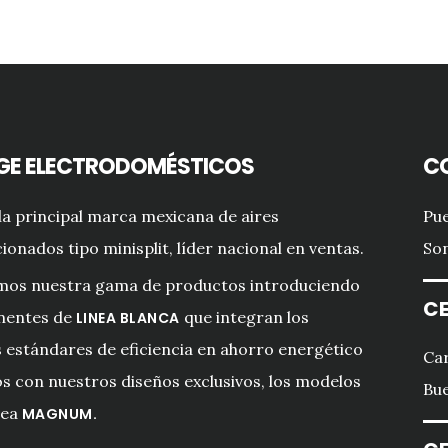
GE ELECTRODOMÉSTICOS
C
a principal marca mexicana de aires
Pue
ionados tipo minisplit, líder nacional en ventas.
Son
mos nuestra gama de productos introduciendo
CE
entes de
que integran los
LINEA BLANCA
estándares de eficiencia en ahorro energético
Car
s con nuestros diseños exclusivos, los modelos
Bue
nea
MAGNUM.