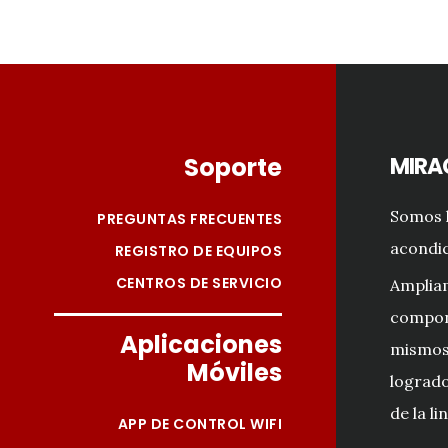
Footer
Soporte
MIRA
Somos l
PREGUNTAS FRECUENTES
acondic
REGISTRO DE EQUIPOS
CENTROS DE SERVICIO
Amplia
compon
Aplicaciones
mismos 
Móviles
logrado
de la li
APP DE CONTROL WIFI