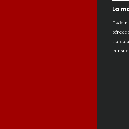
La má
Cada n
ofrece 
tecnolo
consumo