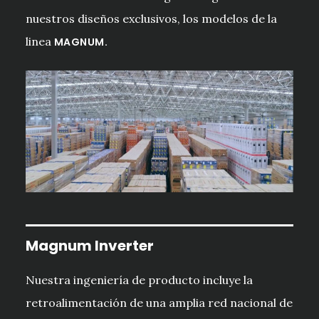
DISTANCIA MÁXIMA DE TUBERÍAS
M
80
nuestros diseños exclusivos, los modelos de la
DISTANCIA MÁXIMA POR UNIDAD
M
35
linea
MAGNUM.
INTERIOR
DESNIVEL MÁXIMO ENTRE UNIDAD
M
15
EXT. E INT.
DESNIVEL MÁXIMO ENTRE UNIDADES
M
10
INT.
Magnum Inverter
Nuestra ingeniería de producto incluye la
retroalimentación de una amplia red nacional de