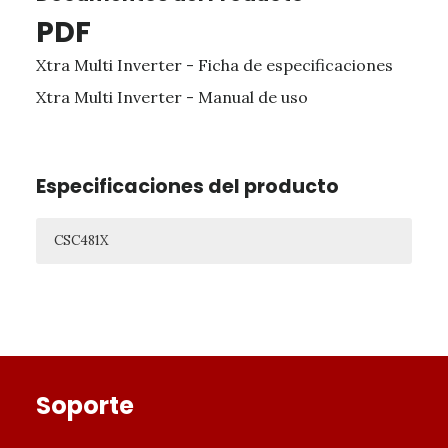
PDF
Xtra Multi Inverter - Ficha de especificaciones
Xtra Multi Inverter - Manual de uso
Especificaciones del producto
CSC481X
CSC481X
ESPECIFICACIONES ELECTRICAS
CAPACIDAD DE ENFRIAMIENTO
Footer
MÍNIMO
BTU/H
10,500
Soporte
MÁXIMO
BTU/H
50,000