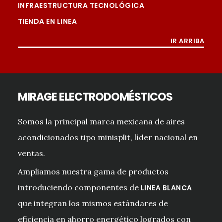
INFRAESTRUCTURA TECNOLÓGICA
CON EMPAQUE
MM
1095x1480x495
TIENDA EN LINEA
PESO NETO
KG.
101.5
IR ARRIBA
PESO BRUTO
KG.
115.7
TIPO DE REFRIGERANTE
R410a
CARGA DE REFRIGERANTE
KG.
3.5
CARGA DE ADICIONAL PARA MÁS DE 15
MIRAGE ELECTRODOMÉSTICOS
GR.
15
METROS
TIPO DE COMPRESOR
ROTATIVO
Somos la principal marca mexicana de aires
TIPO DE ACEITE
ESTEL OIL VG74
acondicionados tipo minisplit, líder nacional en
CARGA DE ACEITE
LT.
1.4
ventas.
DIÁMETRO DE TUBERÍAS
Ampliamos nuestra gama de productos
Unidad A, B, C, D
LÍQUIDO
PULG.
= 1/4”
introduciendo componentes de
LINEA BLANCA
Unidad A, B, C =
GAS
PULG.
3/8
que integran los mismos estándares de
GAS
PULG.
Unidad D = 1/2″
eficiencia en ahorro energético logrados con