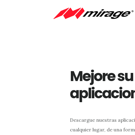
Saltar
Saltar
al
al
contenido
pie
principal
de
página
Mejore su
aplicacio
Descargue nuestras aplicaci
cualquier lugar, de una forma