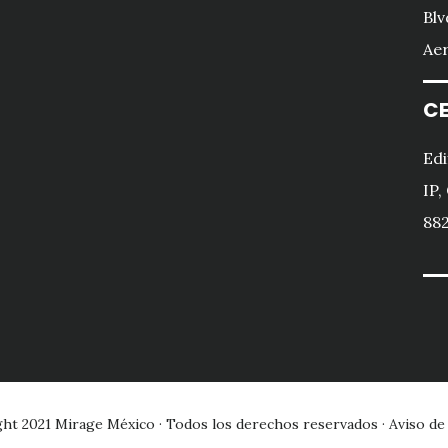
Blv
Aer
CE
Edi
IP,
882
ght 2021
Mirage México
· Todos los derechos reservados ·
Aviso de