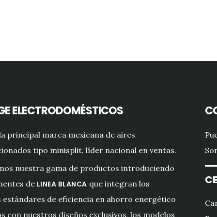
GE ELECTRODOMÉSTICOS
C
a principal marca mexicana de aires
Pue
ionados tipo minisplit, líder nacional en ventas.
Son
mos nuestra gama de productos introduciendo
CE
entes de
que integran los
LINEA BLANCA
estándares de eficiencia en ahorro energético
Car
s con nuestros diseños exclusivos, los modelos