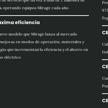
 de servicio que da voz a más de 2 millones de
Per
s operando equipos Mirage cada año.
973
Seg
xima eficiencia
CE
uevo modelo que Mirage lanza al mercado
mejoras en modos de operación, materiales y
Cal
gía que incrementan la eficiencia y el ahorro en
Ind
 eléctrico.
CE
Car
Par
CE