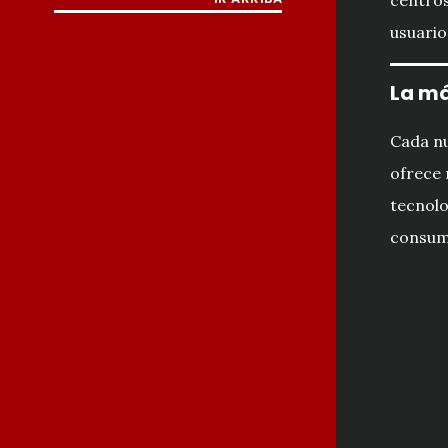
centros
usuario
La má
Cada n
ofrece 
tecnolo
consumo