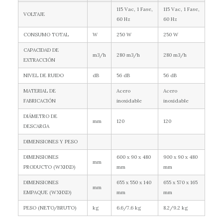
115 Vac, 1 Fase,
115 Vac, 1 Fase,
VOLTAJE
60 Hz
60 Hz
CONSUMO TOTAL
W
250 W
250 W
CAPACIDAD DE
m3/h
280 m3/h
280 m3/h
EXTRACCIÓN
NIVEL DE RUIDO
dB
56 dB
56 dB
MATERIAL DE
Acero
Acero
FABRICACIÓN
inoxidable
inoxidable
DIÁMETRO DE
mm
120
120
DESCARGA
DIMENSIONES Y PESO
DIMENSIONES
600 x 90 x 480
900 x 90 x 480
mm
PRODUCTO (WXHXD)
mm
mm
DIMENSIONES
655 x 550 x 140
655 x 570 x 165
mm
EMPAQUE (WXHXD)
mm
mm
PESO (NETO/BRUTO)
kg
6.6/7.6 kg
8.2/9.2 kg