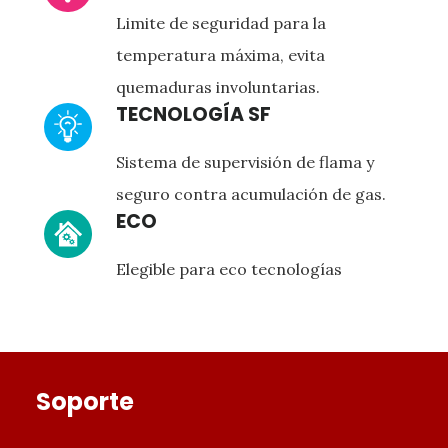
TEMPERATURA
PRESIÓN MÍNIMA DE
100 g/cm2 o 1,42 PSI
Limite de seguridad para la
PRESIÓN MÍNIMA DE
ENCENDIDO
100 g/cm2 o 1,42 PSI
ENCENDIDO
temperatura máxima, evita
EFICIENCIA TÉRMICA
90%
EFICIENCIA TÉRMICA
90%
quemaduras involuntarias.
PRESIÓN DE GAS
1,76 kPa
PRESIÓN DE GAS
2,74 kPa
TECNOLOGÍA SF
DIMENSIONES (AN X AL
290 x 432 x 120 mm
DIMENSIONES (AN X AL
X PROF)
290 x 432 x 120 mm
X PROF)
Sistema de supervisión de flama y
seguro contra acumulación de gas.
ECO
Elegible para eco tecnologías
Footer
Soporte