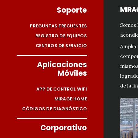
Soporte
MIRA
Somos l
PREGUNTAS FRECUENTES
acondic
REGISTRO DE EQUIPOS
CENTROS DE SERVICIO
Amplia
compon
Aplicaciones
mismos 
Móviles
ESPE
ESPE
ESPE
ESPE
logrado
de la li
APP DE CONTROL WIFI
MIRAGE HOME
CÓDIGOS DE DIAGNÓSTICO
Corporativo