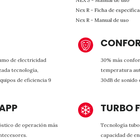
NEX S - Manual de uso
Nex R - Ficha de especific
Nex R - Manual de uso
CONFO
mo de electricidad
30% más confort
zada tecnología,
temperatura aut
uipos de eficiencia 9
30dB de sonido 
 APP
TURBO 
óstico de operación más
Tecnología tubo
ntecesores.
capacidad de en