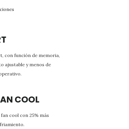
aciones
RT
, con función de memoria,
o ajustable y menos de
operativo.
FAN COOL
 fan cool con 25% más
friamiento.