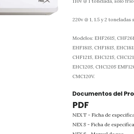
110v @ 1 tonelada, solo frío
220v @ 1, 1.5 y 2 toneladas 
Modelos: EHF261S, CHF261
EHF181S, CHF181S, EHC181
CHF121S, EHC121S, CHC121
EHC120S, CHC120S EMF120
CMC120V.
Documentos del Pr
PDF
NEX T - Ficha de especific
NEX S - Ficha de especific