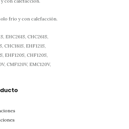
 y con calefacción.
solo frío y con calefacción.
S, EHC261S, CHC261S,
S, CHC181S, EHF121S,
S, EHF120S, CHF120S,
V, CMF120V, EMC120V,
oducto
aciones
aciones