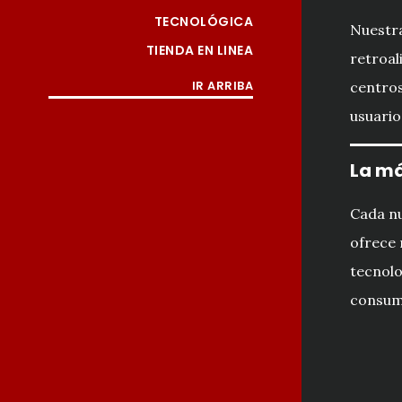
TECNOLÓGICA
Nuestra
TIENDA EN LINEA
retroal
IR ARRIBA
centros
usuario
La má
Cada n
ofrece 
tecnolo
consumo