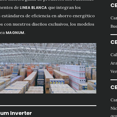
CE
PESO
PESO
PESO
PESO
Kg
Kg
Kg
Kg
entes de
que integran los
LINEA BLANCA
UNIDAD EXTERIOR (WXHXD)
UNIDAD EXTERIOR (WXHXD)
UNIDAD EXTERIOR (WXHXD)
UNIDAD EXTERIOR (WXHXD)
estándares de eficiencia en ahorro energético
Car
SIN EMPAQUE
SIN EMPAQUE
SIN EMPAQUE
SIN EMPAQUE
mm
mm
mm
mm
s con nuestros diseños exclusivos, los modelos
Bue
CON EMPAQUE
CON EMPAQUE
CON EMPAQUE
CON EMPAQUE
mm
mm
mm
mm
nea
MAGNUM.
PESO
PESO
PESO
PESO
Kg
Kg
Kg
Kg
CE
Cal
Ara
Ver
CE
Car
Nic
um Inverter
(81