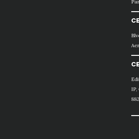
Par
CE
Blv
Aer
CE
Edi
IP,
882