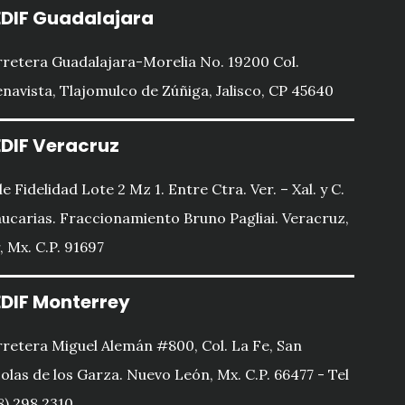
DIF Guadalajara
12 / 14.5
14 / 17
9 / 11
9 / 11
retera Guadalajara-Morelia No. 19200 Col.
860x720x320
780x542x256
780x542x256
780x542x271
navista, Tlajomulco de Zúñiga, Jalisco, CP 45640
900x600x340
900x600x340
900x600x340
1015x775x445
29.9 / 32.8
40 / 43
23 / 26
23 / 26
DIF Veracruz
le Fidelidad Lote 2 Mz 1. Entre Ctra. Ver. – Xal. y C.
ucarias. Fraccionamiento Bruno Pagliai. Veracruz,
, Mx. C.P. 91697
DIF Monterrey
retera Miguel Alemán #800, Col. La Fe, San
olas de los Garza. Nuevo León, Mx. C.P. 66477 - Tel
8) 298 2310