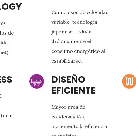
LOGY
Compresor de velocidad
variable, tecnología
nes
japonesa, reduce
os de
drásticamente el
lidad
consumo energético al
net)
estabilizarse.
ESS
DISEÑO
EFICIENTE
O
Mayor área de
 tocar
condensación,
incrementa la eficiencia