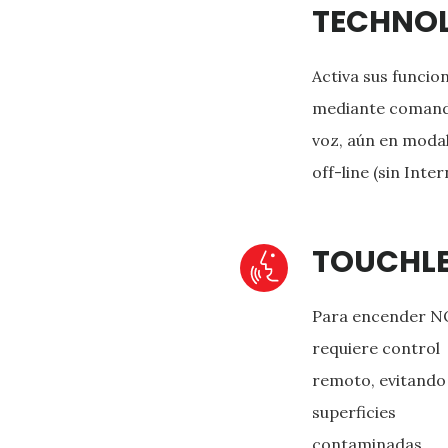
TECHNO
Activa sus funcio
mediante comand
voz, aún en moda
off-line (sin Inter
TOUCHL
Para encender N
requiere control
remoto, evitando
superficies
contaminadas.