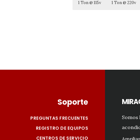
1 Ton @ 115v
1 Ton @ 220v
RELACIÓN 
RELACIÓN 
RELACIÓN 
RELACIÓN 
Footer
Soporte
MIRA
Somos l
PREGUNTAS FRECUENTES
acondic
REGISTRO DE EQUIPOS
CENTROS DE SERVICIO
Amplia