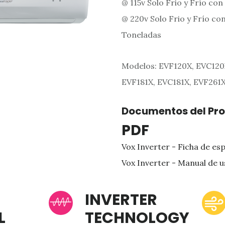
@ 115v Solo Frio y Frío con
@ 220v Solo Frio y Frío con 
Toneladas
Modelos: EVF120X, EVC120X
EVF181X, EVC181X, EVF261X
Documentos del Pr
PDF
Vox Inverter - Ficha de es
Vox Inverter - Manual de u
INVERTER
L
TECHNOLOGY