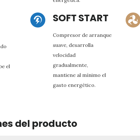
energética.
SOFT START
Compresor de arranque
suave, desarrolla
ado
velocidad
gradualmente,
be el
mantiene al mínimo el
gasto energético.
nes del producto