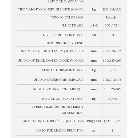
ESTACIONAL (BTU/hW)
TIPO Y MONTO DE REFRIGERANTE (CO/HP)
kg
R32(0.4/0.5)
TIPO DE COMPRESOR
Rotativo
FLUJO DE AIRE
m3/h
500 / 520
NIVEL DE RUIDO INTERIOR
dB
33
DIMENSIONES Y PESO
UNIDAD INTERIOR SIN EMPAQUE (WXHXD)
mm
790x275x192
UNIDAD INTERIOR CON EMPAQUE (WXHXD)
mm
860x345x265
PESO DE UNIDAD INTERIOR
kg
8/10
UNIDAD EXTERIOR SIN EMPAQUE
mm
715x290x498
UNIDAD EXTERIOR CON EMPAQUE
mm
815x325x515
PESO DE UNIDAD EXTERIOR
kg
22/25
ESPECIFICACIÓN DE TUBERÍA Y
CONEXIONES
DIÁMETROS DE TUBERÍA (LÍQUIDO-GAS)
Pulgadas
1/4" - 3/8"
LONGITUD MÁXIMA PERMITIDA
m
4