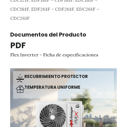
CDC121F, EDF181F – CDF181F, EDC181F –
CDC181F, EDF261F – CDF261F, EDC261F –
CDC261F
Documentos del Producto
PDF
Flex Inverter - Ficha de especificaciones
RECUBRIMIENTO PROTECTOR
TEMPERATURA UNIFORME