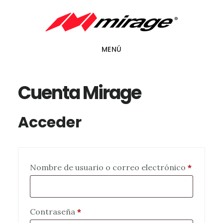
Saltar
Saltar
al
al
contenido
pie
MENÚ
principal
de
página
Cuenta Mirage
Acceder
Obligato
Nombre de usuario o correo electrónico
*
Obligatorio
Contraseña
*