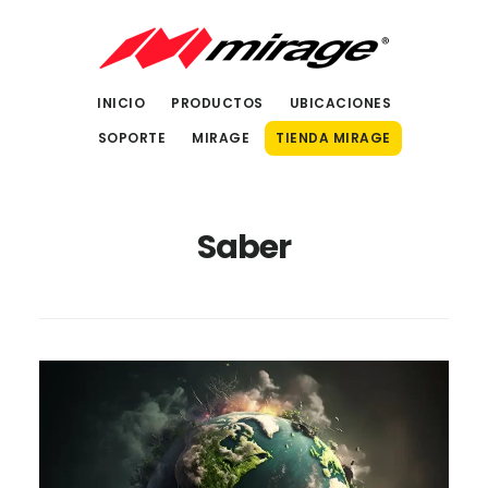
Saltar
Saltar
al
al
contenido
pie
INICIO
PRODUCTOS
UBICACIONES
principal
de
SOPORTE
MIRAGE
TIENDA MIRAGE
página
Saber