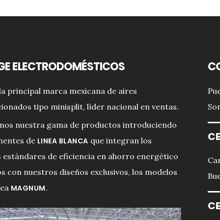
GE ELECTRODOMÉSTICOS
C
a principal marca mexicana de aires
Pue
ionados tipo minisplit, líder nacional en ventas.
Son
mos nuestra gama de productos introduciendo
CE
entes de
que integran los
LINEA BLANCA
estándares de eficiencia en ahorro energético
Car
s con nuestros diseños exclusivos, los modelos
Bue
nea
MAGNUM.
CE