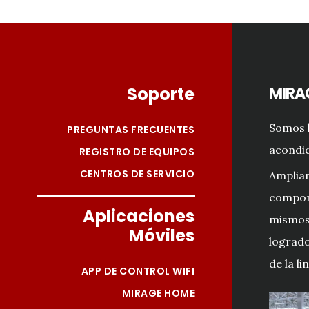
Footer
Soporte
MIRA
Somos l
PREGUNTAS FRECUENTES
acondic
REGISTRO DE EQUIPOS
CENTROS DE SERVICIO
Amplia
compon
Aplicaciones
mismos 
Móviles
logrado
de la li
APP DE CONTROL WIFI
MIRAGE HOME